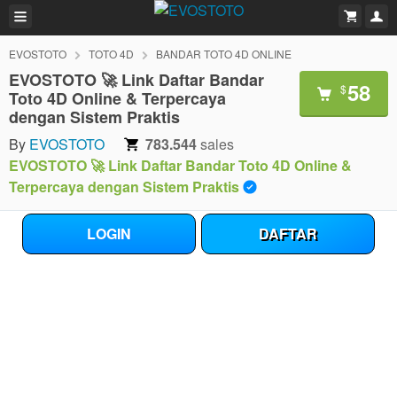
EVOSTOTO
TOTO 4D
BANDAR TOTO 4D ONLINE
EVOSTOTO 🚀 Link Daftar Bandar
58
$
Toto 4D Online & Terpercaya
dengan Sistem Praktis
By
EVOSTOTO
783.544
sales
EVOSTOTO 🚀 Link Daftar Bandar Toto 4D Online &
Terpercaya dengan Sistem Praktis
LOGIN
DAFTAR